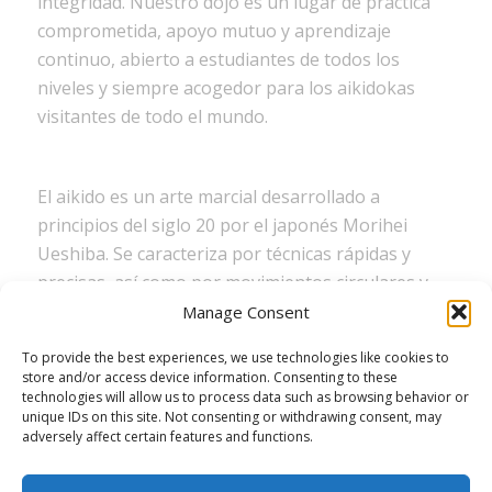
integridad. Nuestro dojo es un lugar de práctica
comprometida, apoyo mutuo y aprendizaje
continuo, abierto a estudiantes de todos los
niveles y siempre acogedor para los aikidokas
visitantes de todo el mundo.
El aikido es un arte marcial desarrollado a
principios del siglo 20 por el japonés Morihei
Ueshiba. Se caracteriza por técnicas rápidas y
precisas, así como por movimientos circulares y
fluidos que se utilizan para una defensa eficaz.
Manage Consent
El término
Aikikai
se refiere normalmente a la
To provide the best experiences, we use technologies like cookies to
store and/or access device information. Consenting to these
Fundación Aikikai. (公益財団法人合気会,
Kōeki
technologies will allow us to process data such as browsing behavior or
Zaidan Hōjin Aikikai
), que es la organización
unique IDs on this site. Not consenting or withdrawing consent, may
adversely affect certain features and functions.
original y matriz del arte marcial del
Aikido
.