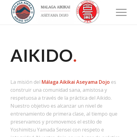
AIKIDO
.
La misión del
Málaga Aikikai Aseyama Dojo
es
construir una comunidad sana, amistosa y
respetuosa a través de la práctica del Aikido.
Nuestro objetivo es alcanzar un nivel de
entrenamiento de primera clase, al tiempo que
preservamos y promovemos el estilo de
Yoshimitsu Yamada Sensei con respeto e